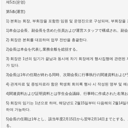
제
5
조
(
운영
)
第
5
条
(
運
営
)
1)
본회는 회장
,
부회장을 포함한 임원 및 운영진으로 구성되며
,
부회장을 
1)
本
会
は
会
長、副
会
長を含めた任員および運
営
スタッフで構成され、副
会
2)
회장은 본회를 대표하며 업무 전반을 총괄한다
.
2)
会
長は本
会
を代表し業務全般を
総
括する。
3)
회장은
1
년의 임기가 끝남과 동시에 차기 회장에게 행사집행에 관련된 
가 있다
.
3)
会
長は
1
年の任期が終わる同時、次期
会
長に行事執行の
関
連資料および
4)
관계자료 및 증빙자료라 함은 학생회 회의록 행사 시 작성된 명부 및 예
4)
関
連資料および証明資料とは
学
生
会会
議
録
、行事時に作成された名簿
5)
회장의 임기는
1
년으로 하며
,
해당년도
2
월
15
일부터 다음해의
2
월
14
일
하여 가능하다
.
5)
会
長の任期は
1
年とし、該
当
年度
2
月
15
日から翌年
2
月
14
日までとする。
る。