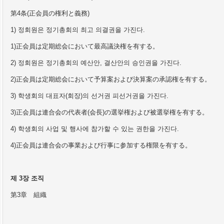
第
4
条
(
正
会
員の
権
利と義務
)
1)
정회원은 정기총회의 최고 의결권을 가진다
.
1)
正
会
員は定期
総会
において最高議決
権
を有する。
2)
정회원은 정기총회의 예산안
,
결산안의 승인권을 가진다
.
2)
正
会
員は定期
総会
において予算案および決算案の承認
権
を有する。
3)
학생회의 대표자
(
회장
)
의 선거권 피선거권을 가진다
.
3)
正
会
員は連合
会
の代表者
(
会
長
)
の選
挙権
および被選
挙権
を有する。
4)
학생회의 사업 및 행사에 참가할 수 있는 권한을 가진다
.
4)
正
会
員は連合
会
の事業および行事に
参
加する
権
限を有する。
제
3
장 조직
第
3
章 組織