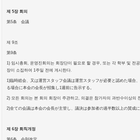
제
5
장 회의
第
5
条
会
議
제
9
조
第
9
条
1)
임시총회
,
운영진회의는 회장단이 필요로 할 경우
,
또는 각 학부 및 전
장이 소집하여
1
주일 전에 게시한다
.
1)
臨時
総会
、又は運
営
スタッフ
会
議は運
営
スタッフが必要と認めた場合、
る場合に本
会
の
会
長が招集し
1
週前に告示する。
2
)
모든 회의는 본 회의 회장이 주관하고
,
의결은 참가자의 과반수이상의 
2)
全ての
会
議は本
会
の
会
長が主管し、議決は
参
加者の過半
数
以上の
賛
成に
제
6
장 회칙개정
第
6
条
会
則改定