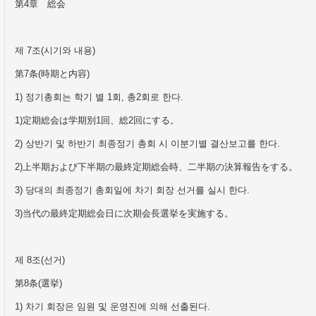
第
4
章
総会
제
7
조
(
시기와 내용
)
第
7
条
(
時期と
内
容
)
1)
정기총회는 학기 별
1
회
,
총
2
회로 한다
.
1)
定期
総会
は
学
期別
1
回、
総
2
回にする。
2)
상반기 및 하반기 최종정기 총회 시 이분기별 결산보고를 한다
.
2)
上半期および下半期の最終定期
総会
時、二半期の決算報告をする。
3)
당대의 최종정기 총회일에 차기 회장 선거를 실시 한다
.
3)
当
代の最終定期
総会
日に次期
会
長選
挙
を
実
施する。
제
8
조
(
선거
)
第
8
条
(
選
挙
)
1)
차기 회장은 임원 및 운영진에 의해 선출된다
.