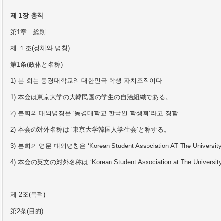
제
1
장 총칙
第
1
章
総
則
제 １조
(
정체와 명칭
)
第
1
条
(
政体と名
称
)
1)
본 회는 동경대학교의 대한민국 학생 자치조직이다
1)
本
会
は東京大
学
の
大韓民
国
の
学
生の自治組織である。
2)
본회의 대외명칭은
‘
동경대학교 한국인 학생회
’
라고 칭함
2)
本
会
の
対
外名
称
は
‘
東京大
学
韓
国
人
学
生
会
’
と
称
する。
3)
본회의 영문 대외명칭은
‘
Korean Student Association AT The Universit
4)
本
会
の
英文
の
対
外名
称
は
‘
Korean Student Association at The Universi
제
2
조
(
목적
)
第
2
条
(
目的
)