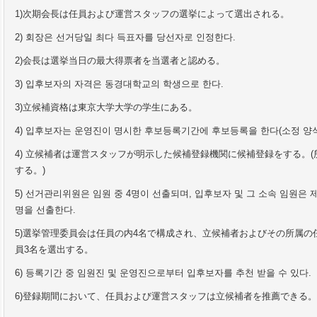
1)
次期
会
長は任員および運
営
スタッフの選
挙
によって選出される。
2)
회장은 선거당일 최다 득표자를 당선자로 인정한다
.
2)
会
長は選
挙当
日の最大得票者を
当
選者と認める。
3)
입후보자의 자격은 동경대학교의 학생으로 한다
.
3)
立候補資格は東京大
学
大
学
の
学
生にある。
4)
입후보자는 운영진이 명시한 후보등록기간에 후보등록을 한다
(
소정 양
4)
立候補者は運
営
スタッフが明示した候補登
録
機
関
に候補登
録
をする。
(
する。
)
5)
선거관리위원은 임원 중
4
명이 선출되며
,
입후보자 및 그 소속 임원은 
명을 선출한다
.
5)
選
挙
管理委員
会
は任員の
内
4
名で構成され、立候補者およびその所
属
の
員
3
名を選出する。
6
)
등록기간 중 임원진 및 운영진으로부터 입후보자를 추천 받을 수 있다
.
6)
登
録
期間において、任員および運
営
スタッフは立候補者を推薦できる。