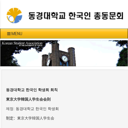
MENU
동경대학교 한국인 학생회 회칙
東京大
学
韓
国
人
学
生
会
会
則
제정
:
동경대학교 한국인 학생회
制定：
東京大
学
韓
国
人
学
生
会