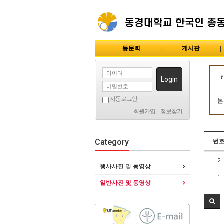
동문회
|
게시판
|
Login
『
자동로그인
본
회원가입
|
정보찾기
Category
번
2
행사사진 및 동영상
1
일반사진 및 동영상