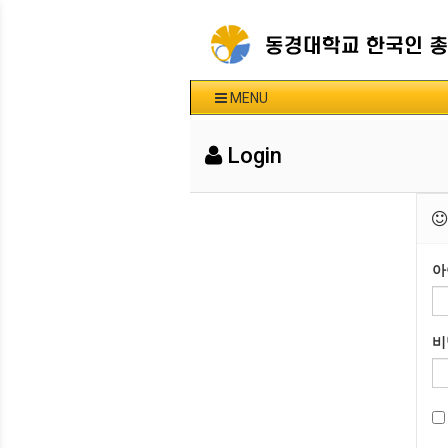
MENU
Login
아
비