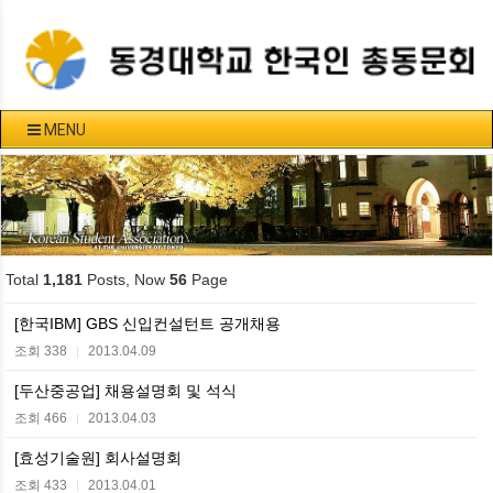
MENU
Total
1,181
Posts, Now
56
Page
[한국IBM] GBS 신입컨설턴트 공개채용
조회 338
2013.04.09
|
[두산중공업] 채용설명회 및 석식
조회 466
2013.04.03
|
[효성기술원] 회사설명회
조회 433
2013.04.01
|